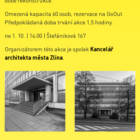
době rekonstrukce.
Omezená kapacita 60 osob, rezervace na GoOut.
Předpokládaná doba trvání akce 1,5 hodiny.
ne 1. 10. | 14:00 | Štefániková 167
Organizátorem této akce je spolek
Kancelář
architekta města Zlína
.