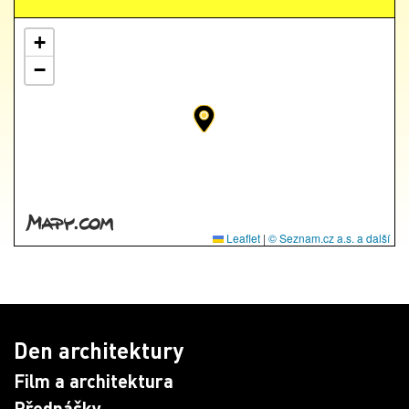
+
−
Leaflet
|
© Seznam.cz a.s. a další
Den architektury
Film a architektura
Přednášky