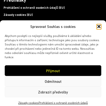
Prohlášení o ochraně osobních údajů (EU)
Zásady cookies (EU)
Spravovat Souhlas s cookies
Chcete se dozvědět více o našem programu?
Přihlaste
se k newsletteru!
Abychom poskytli co nejlepší služby, používáme k ukládání a/nebo
přístupu k informacím o zařízení, technologie jako jsou soubory cookies.
E-mailová adresa
Souhlas s těmito technologiemi nám umožní zpracovávat údaje, jako je
chování při procházení nebo jedinečná ID na tomto webu. Nesouhlas
nebo odvolání souhlasu může nepříznivě ovlivnit určité vlastnosti a
funkce.
PŘIHLÁSIT SE
Přijmout
Odmítnout
Zobrazit předvolby
© 2026 KRUH
design a kód
TM
&
TP
Zásady cookies
Prohlášení o ochraně osobních údajů