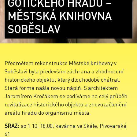
GOTICKÉHO HRADU –
MĚSTSKÁ KNIHOVNA
SOBĚSLAV
Předmětem rekonstrukce Městské knihovny v
Soběslavi byla především záchrana a zhodnocení
historického objektu, který dlouhodobě chátral.
Stará forma našla novou náplň. S architektem
Jaromírem Kročákem se podíváme na celý průběh
revitalizace historického objektu a znovuzačlenění
areálu hradu do organismu města.
SRAZ:
so 1.10, 18.00, kavárna ve Skále, Pivovarská
61